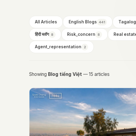
All Articles
English Blogs
Tagalog
441
हिंदी ब्लॉग
Risk_concern
Real estat
8
8
Agent_representation
2
Showing
Blog tiếng Việt
— 15 articles