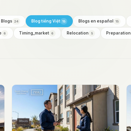
 Blogs
Blog tiếng Việt
Blogs en español
24
15
15
e
Timing_market
Relocation
Preparation
6
6
5