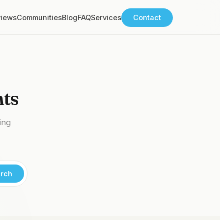
views
Communities
Blog
FAQ
Services
Contact
hts
ing
rch