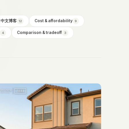
中文博客
Cost & affordability
12
9
Comparison & tradeoff
4
3