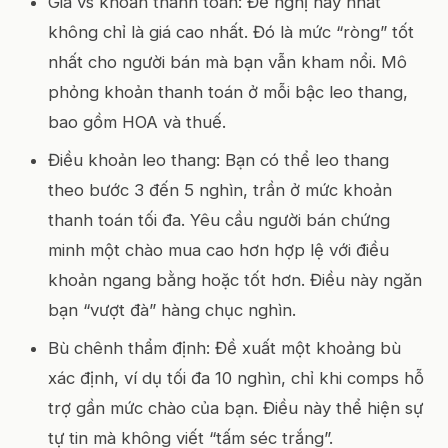
Giá vs khoản thanh toán: Đề nghị hay nhất
không chỉ là giá cao nhất. Đó là mức “ròng” tốt
nhất cho người bán mà bạn vẫn kham nổi. Mô
phỏng khoản thanh toán ở mỗi bậc leo thang,
bao gồm HOA và thuế.
Điều khoản leo thang: Bạn có thể leo thang
theo bước 3 đến 5 nghìn, trần ở mức khoản
thanh toán tối đa. Yêu cầu người bán chứng
minh một chào mua cao hơn hợp lệ với điều
khoản ngang bằng hoặc tốt hơn. Điều này ngăn
bạn “vượt đà” hàng chục nghìn.
Bù chênh thẩm định: Đề xuất một khoảng bù
xác định, ví dụ tối đa 10 nghìn, chỉ khi comps hỗ
trợ gần mức chào của bạn. Điều này thể hiện sự
tự tin mà không viết “tấm séc trắng”.