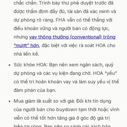
chắc chắn. Trình bày thư phê duyệt trước đã
được thẩm định đầy đủ, tài sản đã xác minh và
dự phòng rõ ràng. FHA vẫn có thể thắng với
điều khoản vững và người bán có động lực,
nhưng
vay thông thường (conventional) trông
“mượt” hơn
, đặc biệt với việc rà soát HOA cho
nhà liền kề.
Sức khỏe HOA: Bạn nên xem ngân sách, quỹ
dự phòng và các vụ kiện đang chờ. HOA “yếu”
có thể trì hoãn khoản vay và làm suy yếu vị thế
đàm phán của bạn.
Mua giảm lãi suất so với giá: Đôi khi tín dụng
của người bán cho buydown tạm thời hoặc vĩnh
viễn có thể tốt hơn tăng giá ở góc độ giá trị
hiện tại ròng. Bạn nên so sánh các kịch bản