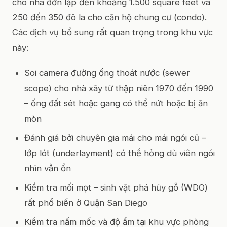
cho nhà đơn lập đến khoảng 1.500 square feet và
250 đến 350 đô la cho căn hộ chung cư (condo).
Các dịch vụ bổ sung rất quan trọng trong khu vực
này:
Soi camera đường ống thoát nước (sewer
scope) cho nhà xây từ thập niên 1970 đến 1990
– ống đất sét hoặc gang có thể nứt hoặc bị ăn
mòn
Đánh giá bởi chuyên gia mái cho mái ngói cũ –
lớp lót (underlayment) có thể hỏng dù viên ngói
nhìn vẫn ổn
Kiểm tra mối mọt – sinh vật phá hủy gỗ (WDO)
rất phổ biến ở Quận San Diego
Kiểm tra nấm mốc và độ ẩm tại khu vực phòng