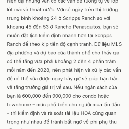
hiện đại nhưng vẫn có các vấn đề tương tự về lớp
lót mái và thoát nước. Với số ngày trên thị trường
trung bình khoảng 24 ở Scripps Ranch so với
khoảng 45 đến 53 ở Rancho Penasquitos, bạn sẽ
muốn đặt lịch kiểm định nhanh hơn tại Scripps
Ranch để theo kịp tiến độ cạnh tranh. Dữ liệu MLS
địa phương và dự báo của thành phố cho thấy giá
có thể tăng vừa phải khoảng 2 đến 4 phần trăm
mỗi năm đến 2028, nên phát hiện và xử lý các vấn
đề có thể sửa được ngay bây giờ sẽ giúp bạn bảo
vệ tăng trưởng giá trị về sau. Nếu ngân sách của
bạn là 600,000 đến 900,000 cho condo hoặc
townhome – mức phổ biến cho người mua lần đầu
– thì kiểm định và rà soát tài liệu HOA cũng quan
trọng như nhau để tránh bất ngờ về phí phụ thu