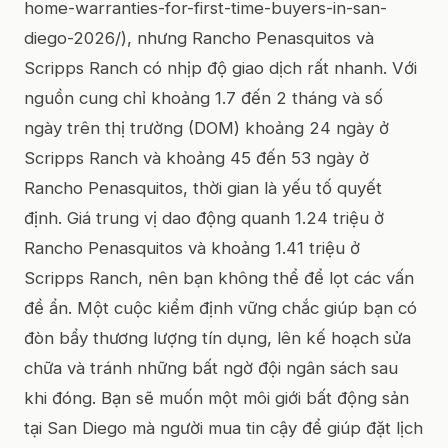
home-warranties-for-first-time-buyers-in-san-
diego-2026/), nhưng Rancho Penasquitos và
Scripps Ranch có nhịp độ giao dịch rất nhanh. Với
nguồn cung chỉ khoảng 1.7 đến 2 tháng và số
ngày trên thị trường (DOM) khoảng 24 ngày ở
Scripps Ranch và khoảng 45 đến 53 ngày ở
Rancho Penasquitos, thời gian là yếu tố quyết
định. Giá trung vị dao động quanh 1.24 triệu ở
Rancho Penasquitos và khoảng 1.41 triệu ở
Scripps Ranch, nên bạn không thể để lọt các vấn
đề ẩn. Một cuộc kiểm định vững chắc giúp bạn có
đòn bẩy thương lượng tín dụng, lên kế hoạch sửa
chữa và tránh những bất ngờ đội ngân sách sau
khi đóng. Bạn sẽ muốn một môi giới bất động sản
tại San Diego mà người mua tin cậy để giúp đặt lịch