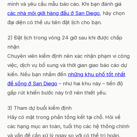
mình và yêu cầu mẫu báo cáo. Khi bạn đánh giá
các nhà môi giới hàng đầu ở San Diego
, hãy chọn
đại diện có thể ưu tiên đặt lịch cho bạn.
2) Đặt lịch trong vòng 24 giờ sau khi được chấp
nhận
Chuyên viên kiểm định nên xác nhận phạm vi công
việc, dịch vụ bổ sung và thời gian giao báo cáo dự
kiến. Nếu bạn nhắm đến
những khu phố tốt nhất
để sống ở San Diego
– như hai khu này – tiến độ
gấp rút khiến bước này trở nên thiết yếu.
3) Tham dự buổi kiểm định
Hãy có mặt trong phần tổng kết tại chỗ. Hỏi về
các hạng mục an toàn, tuổi thọ các hệ thống chính
và vấn đề cần xử lý ngay so với có thể trì hoãn.