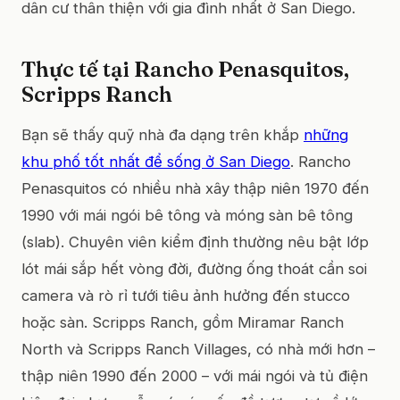
dân cư thân thiện với gia đình nhất ở San Diego.
Thực tế tại Rancho Penasquitos,
Scripps Ranch
Bạn sẽ thấy quỹ nhà đa dạng trên khắp
những
khu phố tốt nhất để sống ở San Diego
. Rancho
Penasquitos có nhiều nhà xây thập niên 1970 đến
1990 với mái ngói bê tông và móng sàn bê tông
(slab). Chuyên viên kiểm định thường nêu bật lớp
lót mái sắp hết vòng đời, đường ống thoát cần soi
camera và rò rỉ tưới tiêu ảnh hưởng đến stucco
hoặc sàn. Scripps Ranch, gồm Miramar Ranch
North và Scripps Ranch Villages, có nhà mới hơn –
thập niên 1990 đến 2000 – với mái ngói và tủ điện