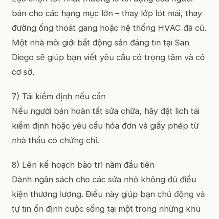
bán cho các hạng mục lớn – thay lớp lót mái, thay
đường ống thoát gang hoặc hệ thống HVAC đã cũ.
Một nhà môi giới bất động sản đáng tin tại San
Diego sẽ giúp bạn viết yêu cầu có trọng tâm và có
cơ sở.
7) Tái kiểm định nếu cần
Nếu người bán hoàn tất sửa chữa, hãy đặt lịch tái
kiểm định hoặc yêu cầu hóa đơn và giấy phép từ
nhà thầu có chứng chỉ.
8) Lên kế hoạch bảo trì năm đầu tiên
Dành ngân sách cho các sửa nhỏ không đủ điều
kiện thương lượng. Điều này giúp bạn chủ động và
tự tin ổn định cuộc sống tại một trong những khu