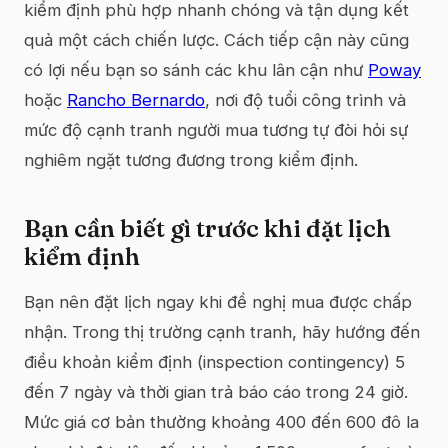
kiểm định phù hợp nhanh chóng và tận dụng kết
quả một cách chiến lược. Cách tiếp cận này cũng
có lợi nếu bạn so sánh các khu lân cận như
Poway
hoặc
Rancho Bernardo
, nơi độ tuổi công trình và
mức độ cạnh tranh người mua tương tự đòi hỏi sự
nghiêm ngặt tương đương trong kiểm định.
Bạn cần biết gì trước khi đặt lịch
kiểm định
Bạn nên đặt lịch ngay khi đề nghị mua được chấp
nhận. Trong thị trường cạnh tranh, hãy hướng đến
điều khoản kiểm định (inspection contingency) 5
đến 7 ngày và thời gian trả báo cáo trong 24 giờ.
Mức giá cơ bản thường khoảng 400 đến 600 đô la