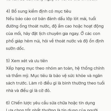
4) Bổ sung kiểm định có mục tiêu
Nếu báo cáo cơ bản đánh dấu lớp lót mái, tuổi
đường ống thoát nước, độ ẩm cao hoặc hoạt động
của mối, hãy đặt lịch chuyên gia ngay. Ở các con
phố giáp hẻm núi, hỏi về thoát nước và độ ổn định
sườn dốc.
5) Xem xét và ưu tiên
Xếp hạng mục theo nhóm an toàn, hệ thống chính
và thẩm mỹ. Mục tiêu là bảo vệ sức khỏe và ngân
sách trước. Làm rõ điều gì là bình thường theo tuổi
nhà và điều gì là cờ đỏ.
6) Chiến lược yêu cầu sửa chữa hoặc tín dụng
Lựa chọn tốt nhất thường là tín dụng của người