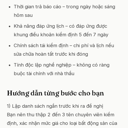
Thời gian trả báo cáo – trong ngày hoặc sáng
hôm sau
Khả năng đáp ứng lịch – có đáp ứng được
khung điều khoản kiểm định 5 đến 7 ngày
Chính sách tái kiểm định – chi phí và lịch nếu
sửa chữa hoàn tất trước khi đóng
Tính độc lập nghề nghiệp – không có ràng
buộc tài chính với nhà thầu
Hướng dẫn từng bước cho bạn
1) Lập danh sách ngắn trước khi ra đề nghị
Bạn nên thu thập 2 đến 3 tên chuyên viên kiểm
định, xác nhận mức giá cho loại bất động sản của