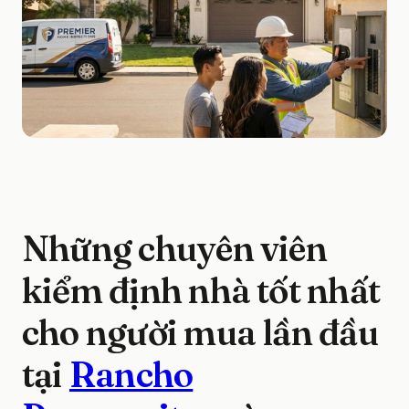
Những chuyên viên
kiểm định nhà tốt nhất
cho người mua lần đầu
tại
Rancho