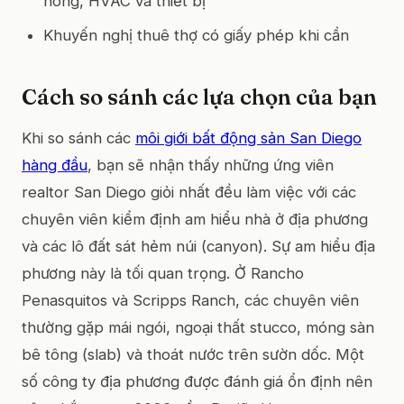
nóng, HVAC và thiết bị
Khuyến nghị thuê thợ có giấy phép khi cần
Cách so sánh các lựa chọn của bạn
Khi so sánh các
môi giới bất động sản San Diego
hàng đầu
, bạn sẽ nhận thấy những ứng viên
realtor San Diego giỏi nhất đều làm việc với các
chuyên viên kiểm định am hiểu nhà ở địa phương
và các lô đất sát hẻm núi (canyon). Sự am hiểu địa
phương này là tối quan trọng. Ở Rancho
Penasquitos và Scripps Ranch, các chuyên viên
thường gặp mái ngói, ngoại thất stucco, móng sàn
bê tông (slab) và thoát nước trên sườn dốc. Một
số công ty địa phương được đánh giá ổn định nên