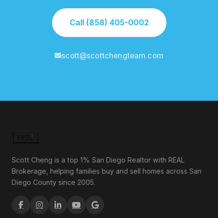
Call (858) 405-0002
scott@scottchengteam.com
Scott Cheng is a top 1% San Diego Realtor with REAL
Brokerage, helping families buy and sell homes across San
Diego County since 2005.