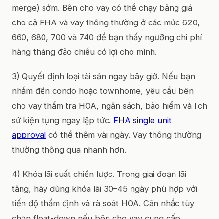
merge) sớm. Bên cho vay có thể chạy bảng giá
cho cả FHA và vay thông thường ở các mức 620,
660, 680, 700 và 740 để bạn thấy ngưỡng chi phí
hàng tháng đảo chiều có lợi cho mình.
3) Quyết định loại tài sản ngay bây giờ. Nếu bạn
nhắm đến condo hoặc townhome, yêu cầu bên
cho vay thẩm tra HOA, ngân sách, bảo hiểm và lịch
sử kiện tụng ngay lập tức.
FHA single unit
approval
có thể thêm vài ngày. Vay thông thường
thường thông qua nhanh hơn.
4) Khóa lãi suất chiến lược. Trong giai đoạn lãi
tăng, hãy dùng khóa lãi 30–45 ngày phù hợp với
tiến độ thẩm định và rà soát HOA. Cân nhắc tùy
chọn float-down nếu bên cho vay cung cấp.