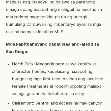
madalas nag-iiskedyul ng dalawa sa parehong
umaga upang maabot ang mahigpit na timeline sa
merkadong nagpapakita pa rin ng humigit-
kumulang 2.1 buwan ng imbentaryo ayon sa mga
ulat na batay sa lokal na MLS.
Mga kapitbahayang dapat isaalang-alang sa
San Diego:
North Park: Maganda para sa walkability at
character homes, kadalasang naaabot ng
budget ng mga first-time. Asahan ang localized
termite treatments at rodent-proofing malapit
sa mga garahe na nakaharap sa alley.
Clairemont: Sentral ang access na may canyon
lots at mid-century homes, mga presyo na