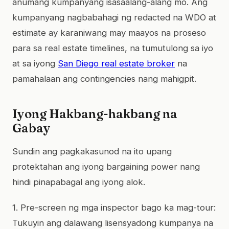
anumang kumpanyang isasaalang-alang mo. Ang
kumpanyang nagbabahagi ng redacted na WDO at
estimate ay karaniwang may maayos na proseso
para sa real estate timelines, na tumutulong sa iyo
at sa iyong
San Diego real estate broker
na
pamahalaan ang contingencies nang mahigpit.
Iyong Hakbang-hakbang na
Gabay
Sundin ang pagkakasunod na ito upang
protektahan ang iyong bargaining power nang
hindi pinapabagal ang iyong alok.
1. Pre-screen ng mga inspector bago ka mag-tour:
Tukuyin ang dalawang lisensyadong kumpanya na