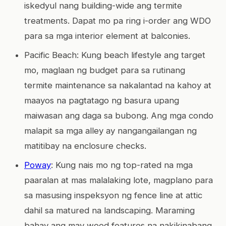
iskedyul nang building-wide ang termite
treatments. Dapat mo pa ring i-order ang WDO
para sa mga interior element at balconies.
Pacific Beach: Kung beach lifestyle ang target
mo, maglaan ng budget para sa rutinang
termite maintenance sa nakalantad na kahoy at
maayos na pagtatago ng basura upang
maiwasan ang daga sa bubong. Ang mga condo
malapit sa mga alley ay nangangailangan ng
matitibay na enclosure checks.
Poway
: Kung nais mo ng top-rated na mga
paaralan at mas malalaking lote, magplano para
sa masusing inspeksyon ng fence line at attic
dahil sa matured na landscaping. Maraming
bahay ang may wood features na nakikinabang