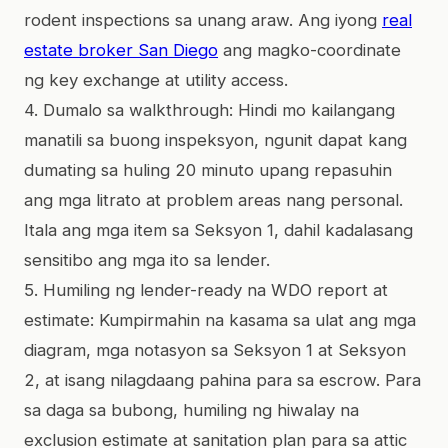
rodent inspections sa unang araw. Ang iyong
real
estate broker San Diego
ang magko-coordinate
ng key exchange at utility access.
4. Dumalo sa walkthrough: Hindi mo kailangang
manatili sa buong inspeksyon, ngunit dapat kang
dumating sa huling 20 minuto upang repasuhin
ang mga litrato at problem areas nang personal.
Itala ang mga item sa Seksyon 1, dahil kadalasang
sensitibo ang mga ito sa lender.
5. Humiling ng lender-ready na WDO report at
estimate: Kumpirmahin na kasama sa ulat ang mga
diagram, mga notasyon sa Seksyon 1 at Seksyon
2, at isang nilagdaang pahina para sa escrow. Para
sa daga sa bubong, humiling ng hiwalay na
exclusion estimate at sanitation plan para sa attic