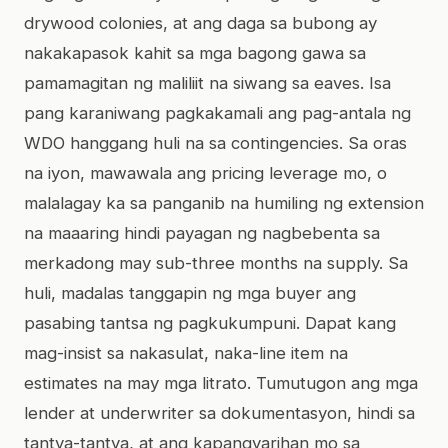
drywood colonies, at ang daga sa bubong ay
nakakapasok kahit sa mga bagong gawa sa
pamamagitan ng maliliit na siwang sa eaves. Isa
pang karaniwang pagkakamali ang pag-antala ng
WDO hanggang huli na sa contingencies. Sa oras
na iyon, mawawala ang pricing leverage mo, o
malalagay ka sa panganib na humiling ng extension
na maaaring hindi payagan ng nagbebenta sa
merkadong may sub-three months na supply. Sa
huli, madalas tanggapin ng mga buyer ang
pasabing tantsa ng pagkukumpuni. Dapat kang
mag-insist sa nakasulat, naka-line item na
estimates na may mga litrato. Tumutugon ang mga
lender at underwriter sa dokumentasyon, hindi sa
tantya-tantya, at ang kapangyarihan mo sa