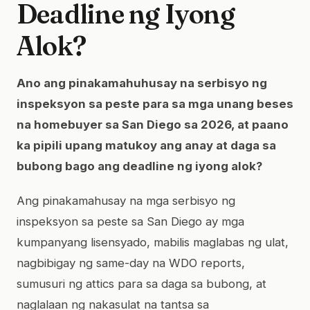
Deadline ng Iyong
Alok?
Ano ang pinakamahuhusay na serbisyo ng
inspeksyon sa peste para sa mga unang beses
na homebuyer sa San Diego sa 2026, at paano
ka pipili upang matukoy ang anay at daga sa
bubong bago ang deadline ng iyong alok?
Ang pinakamahusay na mga serbisyo ng
inspeksyon sa peste sa San Diego ay mga
kumpanyang lisensyado, mabilis maglabas ng ulat,
nagbibigay ng same-day na WDO reports,
sumusuri ng attics para sa daga sa bubong, at
naglalaan ng nakasulat na tantsa sa