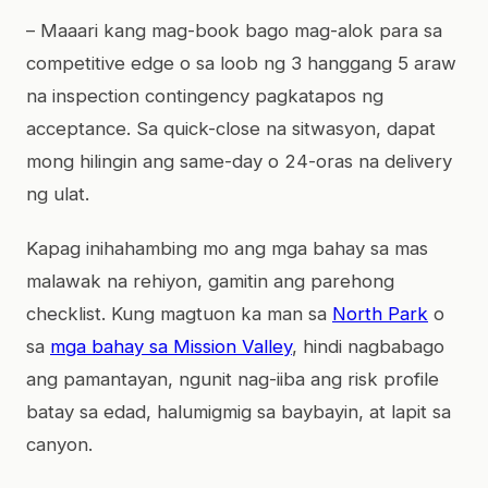
– Maaari kang mag-book bago mag-alok para sa
competitive edge o sa loob ng 3 hanggang 5 araw
na inspection contingency pagkatapos ng
acceptance. Sa quick-close na sitwasyon, dapat
mong hilingin ang same-day o 24-oras na delivery
ng ulat.
Kapag inihahambing mo ang mga bahay sa mas
malawak na rehiyon, gamitin ang parehong
checklist. Kung magtuon ka man sa
North Park
o
sa
mga bahay sa Mission Valley
, hindi nagbabago
ang pamantayan, ngunit nag-iiba ang risk profile
batay sa edad, halumigmig sa baybayin, at lapit sa
canyon.