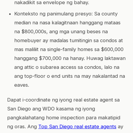
nakadikit sa envelope ng bahay.
Konteksto ng panimulang presyo: Sa county
median na nasa kalagitnaan hanggang mataas
na $800,000s, ang mga unang beses na
homebuyer ay madalas tumitingin sa condos at
mas maliliit na single-family homes sa $600,000
hanggang $700,000 na hanay. Huwag laktawan
ang attic o subarea access sa condos, lalo na
ang top-floor o end units na may nakalantad na
eaves.
Dapat i-coordinate ng iyong real estate agent sa
San Diego ang WDO kasama ng iyong
pangkalahatang home inspection para makatipid
ng oras. Ang
Top San Diego real estate agents
ay