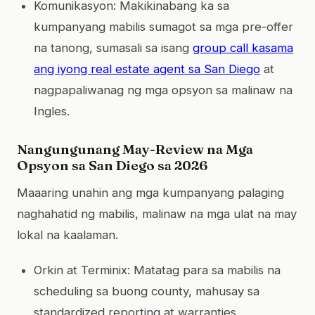
Komunikasyon: Makikinabang ka sa
kumpanyang mabilis sumagot sa mga pre-offer
na tanong, sumasali sa isang
group call kasama
ang iyong real estate agent sa San Diego
at
nagpapaliwanag ng mga opsyon sa malinaw na
Ingles.
Nangungunang May-Review na Mga
Opsyon sa San Diego sa 2026
Maaaring unahin ang mga kumpanyang palaging
naghahatid ng mabilis, malinaw na mga ulat na may
lokal na kaalaman.
Orkin at Terminix: Matatag para sa mabilis na
scheduling sa buong county, mahusay sa
standardized reporting at warranties.