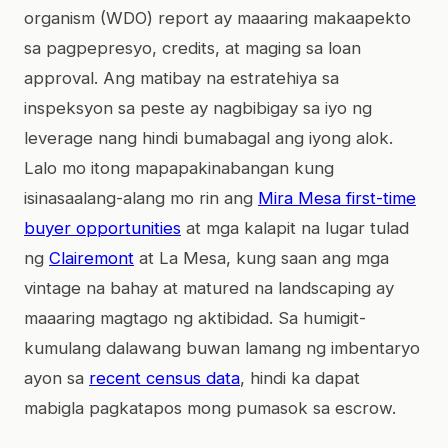
organism (WDO) report ay maaaring makaapekto
sa pagpepresyo, credits, at maging sa loan
approval. Ang matibay na estratehiya sa
inspeksyon sa peste ay nagbibigay sa iyo ng
leverage nang hindi bumabagal ang iyong alok.
Lalo mo itong mapapakinabangan kung
isinasaalang-alang mo rin ang
Mira Mesa first-time
buyer opportunities
at mga kalapit na lugar tulad
ng
Clairemont
at La Mesa, kung saan ang mga
vintage na bahay at matured na landscaping ay
maaaring magtago ng aktibidad. Sa humigit-
kumulang dalawang buwan lamang ng imbentaryo
ayon sa
recent census data
, hindi ka dapat
mabigla pagkatapos mong pumasok sa escrow.