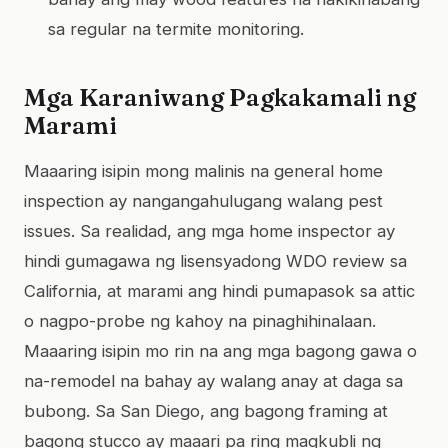
sa regular na termite monitoring.
Mga Karaniwang Pagkakamali ng
Marami
Maaaring isipin mong malinis na general home
inspection ay nangangahulugang walang pest
issues. Sa realidad, ang mga home inspector ay
hindi gumagawa ng lisensyadong WDO review sa
California, at marami ang hindi pumapasok sa attic
o nagpo-probe ng kahoy na pinaghihinalaan.
Maaaring isipin mo rin na ang mga bagong gawa o
na-remodel na bahay ay walang anay at daga sa
bubong. Sa San Diego, ang bagong framing at
bagong stucco ay maaari pa ring magkubli ng