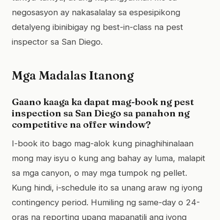
negosasyon ay nakasalalay sa espesipikong
detalyeng ibinibigay ng best-in-class na pest
inspector sa San Diego.
Mga Madalas Itanong
Gaano kaaga ka dapat mag-book ng pest
inspection sa San Diego sa panahon ng
competitive na offer window?
I-book ito bago mag-alok kung pinaghihinalaan
mong may isyu o kung ang bahay ay luma, malapit
sa mga canyon, o may mga tumpok ng pellet.
Kung hindi, i-schedule ito sa unang araw ng iyong
contingency period. Humiling ng same-day o 24-
oras na reporting upang mapanatili ang iyong