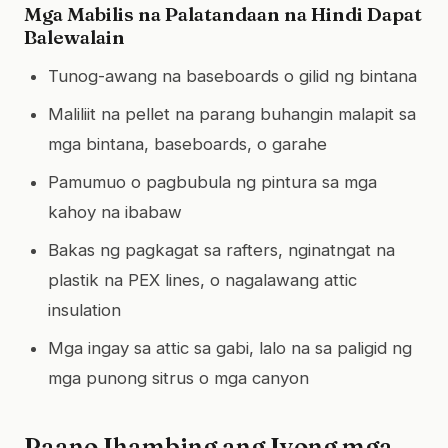
Mga Mabilis na Palatandaan na Hindi Dapat
Balewalain
Tunog-awang na baseboards o gilid ng bintana
Maliliit na pellet na parang buhangin malapit sa
mga bintana, baseboards, o garahe
Pamumuo o pagbubula ng pintura sa mga
kahoy na ibabaw
Bakas ng pagkagat sa rafters, nginatngat na
plastik na PEX lines, o nagalawang attic
insulation
Mga ingay sa attic sa gabi, lalo na sa paligid ng
mga punong sitrus o mga canyon
Paano Ihambing ang Iyong mga