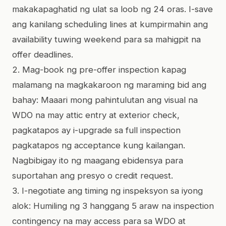
makakapaghatid ng ulat sa loob ng 24 oras. I-save
ang kanilang scheduling lines at kumpirmahin ang
availability tuwing weekend para sa mahigpit na
offer deadlines.
2. Mag-book ng pre-offer inspection kapag
malamang na magkakaroon ng maraming bid ang
bahay: Maaari mong pahintulutan ang visual na
WDO na may attic entry at exterior check,
pagkatapos ay i-upgrade sa full inspection
pagkatapos ng acceptance kung kailangan.
Nagbibigay ito ng maagang ebidensya para
suportahan ang presyo o credit request.
3. I-negotiate ang timing ng inspeksyon sa iyong
alok: Humiling ng 3 hanggang 5 araw na inspection
contingency na may access para sa WDO at