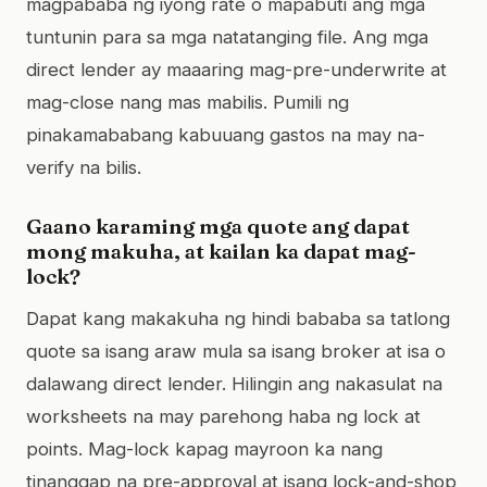
magpababa ng iyong rate o mapabuti ang mga
tuntunin para sa mga natatanging file. Ang mga
direct lender ay maaaring mag-pre-underwrite at
mag-close nang mas mabilis. Pumili ng
pinakamababang kabuuang gastos na may na-
verify na bilis.
Gaano karaming mga quote ang dapat
mong makuha, at kailan ka dapat mag-
lock?
Dapat kang makakuha ng hindi bababa sa tatlong
quote sa isang araw mula sa isang broker at isa o
dalawang direct lender. Hilingin ang nakasulat na
worksheets na may parehong haba ng lock at
points. Mag-lock kapag mayroon ka nang
tinanggap na pre-approval at isang lock-and-shop