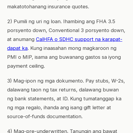
makatotohanang insurance quotes.
2) Pumili ng uri ng loan. Ihambing ang FHA 3.5
porsyento down, Conventional 3 porsyento down,
at anumang
CalHFA o SDHC support na karapat-
dapat ka
. Kung inaasahan mong magkaroon ng
PMI o MIP, isama ang buwanang gastos sa iyong
payment ceiling.
3) Mag-ipon ng mga dokumento. Pay stubs, W-2s,
dalawang taon ng tax returns, dalawang buwan
ng bank statements, at ID. Kung tumatanggap ka
ng mga regalo, ihanda ang isang gift letter at
source-of-funds documentation.
4) Mag-pre-underwritten. Tanungin ang bawat