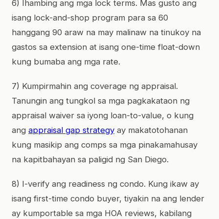
6) Ihambing ang mga lock terms. Mas gusto ang
isang lock-and-shop program para sa 60
hanggang 90 araw na may malinaw na tinukoy na
gastos sa extension at isang one-time float-down
kung bumaba ang mga rate.
7) Kumpirmahin ang coverage ng appraisal.
Tanungin ang tungkol sa mga pagkakataon ng
appraisal waiver sa iyong loan-to-value, o kung
ang
appraisal gap strategy
ay makatotohanan
kung masikip ang comps sa mga pinakamahusay
na kapitbahayan sa paligid ng San Diego.
8) I-verify ang readiness ng condo. Kung ikaw ay
isang first-time condo buyer, tiyakin na ang lender
ay kumportable sa mga HOA reviews, kabilang