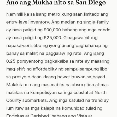
Ano ang Mukha nito sa San Diego
Namimili ka sa isang metro kung saan limitado ang
entry-level inventory. Ang median ng single-family
ay nasa paligid ng 900,000 habang ang mga condo
ay nasa paligid ng 625,000. Ginagawa nitong
napaka-sensitibo ng iyong unang paghahanap ng
bahay sa maliliit na paggalaw ng rate. Ang isang
0.25 porsyentong pagkakaiba sa rate ay maaaring
mag-shift ng affordability ng sampu-sampung libo
sa presyo o daan-daang bawat buwan sa bayad.
Makikita mo ang mas mabilis na absorption at mas
malakas na kumpetisyon sa mga coastal at North
County submarkets. Ang mga katulad na trend ay
lumilitaw sa mga kalapit na komunidad tulad ng
Encinitas at Carlsbad, habang ang Vista at