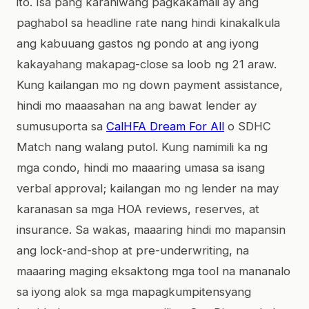
ito. Isa pang karaniwang pagkakamali ay ang
paghabol sa headline rate nang hindi kinakalkula
ang kabuuang gastos ng pondo at ang iyong
kakayahang makapag-close sa loob ng 21 araw.
Kung kailangan mo ng down payment assistance,
hindi mo maaasahan na ang bawat lender ay
sumusuporta sa
CalHFA Dream For All
o SDHC
Match nang walang putol. Kung namimili ka ng
mga condo, hindi mo maaaring umasa sa isang
verbal approval; kailangan mo ng lender na may
karanasan sa mga HOA reviews, reserves, at
insurance. Sa wakas, maaaring hindi mo mapansin
ang lock-and-shop at pre-underwriting, na
maaaring maging eksaktong mga tool na mananalo
sa iyong alok sa mga mapagkumpitensyang