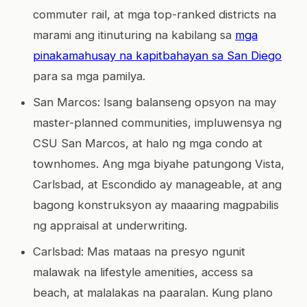
commuter rail, at mga top-ranked districts na
marami ang itinuturing na kabilang sa
mga
pinakamahusay na kapitbahayan sa San Diego
para sa mga pamilya.
San Marcos: Isang balanseng opsyon na may
master-planned communities, impluwensya ng
CSU San Marcos, at halo ng mga condo at
townhomes. Ang mga biyahe patungong Vista,
Carlsbad, at Escondido ay manageable, at ang
bagong konstruksyon ay maaaring magpabilis
ng appraisal at underwriting.
Carlsbad: Mas mataas na presyo ngunit
malawak na lifestyle amenities, access sa
beach, at malalakas na paaralan. Kung plano