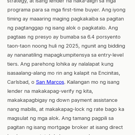
strategy, at isang lender na naka-align sa mga
programa para sa mga first-time buyer. Ang iyong
timing ay maaaring maging pagkakaiba sa pagitan
ng pagtanggap ng isang alok o pagkatalo. Ang
pagtaas ng presyo ay bumaba sa 6.4 porsyento
taon-taon noong huli ng 2025, ngunit ang bidding
ay nananatiling mapagkumpitensya sa entry-level
tiers. Ang parehong lohika ay nalalapat kung
isasaalang-alang mo rin ang kalapit na Encinitas,
Carlsbad, o
San Marcos
. Kailangan mo ng isang
lender na makakapag-verify ng kita,
makakapagbigay ng down payment assistance
nang mabilis, at makakapag-lock ng rate bago ka
magsulat ng mga alok. Ang tamang pagpili sa
pagitan ng isang mortgage broker at isang direct