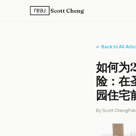
Scott Cheng
← Back to All Arti
如何为
险：在
园住宅
By Scott Cheng
Pub