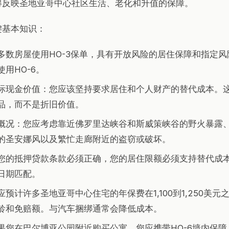
得反映圣地亚哥中心社区生活、老化和升值的保障。
键基本知识：
多数房屋使用HO-3保单，具有开放风险的居住保障和指定
用HO-6。
际现金价值：您应该坚持要求居住和个人财产的替代成本。
品，而不是折旧价值。
概况：您应考虑靠近佛罗里达峡谷和斯威策峡谷的野火暴露
的圣安娜风以及繁忙走廊附近的盗窃或破坏。
您的抵押贷款条款必须正确，您的居住限额必须支持替代成
日期匹配。
预计许多圣地亚哥中心住宅的年保费在1,100到1,250美元
龄和免赔额。与汽车捆绑通常会降低成本。
果您在巴尔博亚公园附近购买公寓，您应携带HO-6墙内保